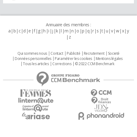
Annuaire des membres :
a
b
c
d
e
f
g
h
i
j
k
l
m
n
o
p
q
r
s
t
u
v
w
x
y
z
Qui sommes nous
Contact
Publicité
Recrutement
Societé
Données personnelles
Paramétrer les cookies
Mentions légales
Tous les articles
Corrections
© 2022 CCM Benchmark