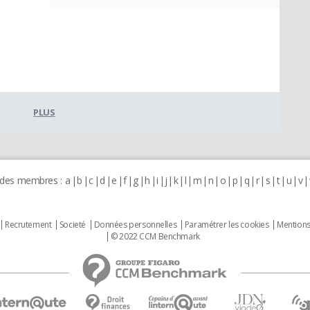
PLUS
 des membres :
a
b
c
d
e
f
g
h
i
j
k
l
m
n
o
p
q
r
s
t
u
v
Recrutement
Societé
Données personnelles
Paramétrer les cookies
Mentions
© 2022 CCM Benchmark