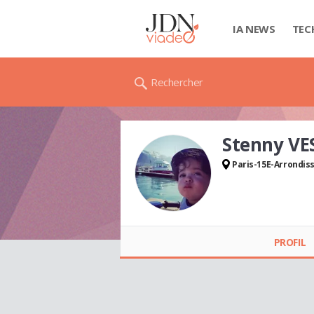
IA NEWS
TEC
Rechercher
Stenny VE
Paris-15E-Arrondi
Stenny VESTALYS
PROFIL