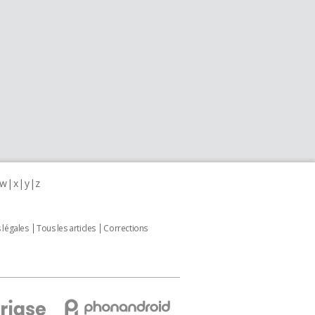
w
x
y
z
 légales
Tous les articles
Corrections