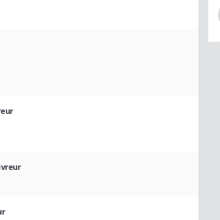
reur
ivreur
ur