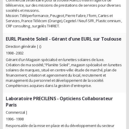
Commercial sédentaire pour la société Adecco intérim agence de
téléservice, sur des missions de prestations de services pour diverses
sociétés et missions.
Mission: Téléperformance, Peugeot, Pierre Fabre, I'form, Cartes et
Services, France Télécom (Orange), Cegetel / Neuf-SFR , Plastic omnium ,
CRP consulting , surgelés THIRIET.
EURL Planète Soleil
- Gérant d'une EURL sur Toulouse
Direction générale | ()
1998 - 2002
Gérant d'un Magasin spécialisé en lunettes solaires de luxe.
Création de ma société,"Planète Soleil", magasin spécialisé en lunettes
solaires de marques, situé en centre-ville: étude de marché, plan de
financement, création et agencement du local, recrutement et
management du personnel et développement de la société.
Compétences acquises dans la gestion d'entreprise.
Laboratoire PRECILENS
- Opticiens Collaborateur
Paris
Commercial |
1996 - 1998
Responsable de la mise en place et du développement du secteur