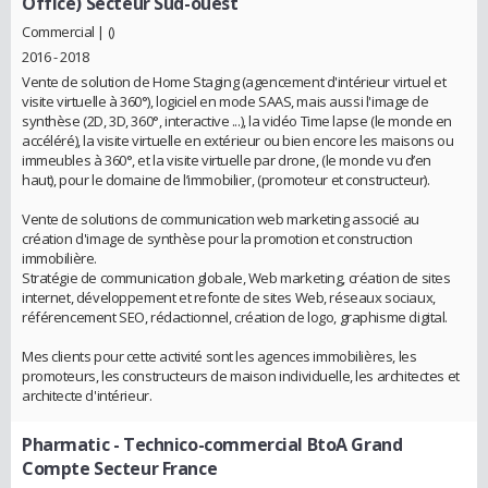
Office) Secteur Sud-ouest
Commercial | ()
2016 - 2018
Vente de solution de Home Staging (agencement d'intérieur virtuel et
visite virtuelle à 360°), logiciel en mode SAAS, mais aussi l'image de
synthèse (2D, 3D, 360°, interactive ...), la vidéo Time lapse (le monde en
accéléré), la visite virtuelle en extérieur ou bien encore les maisons ou
immeubles à 360°, et la visite virtuelle par drone, (le monde vu d’en
haut), pour le domaine de l’immobilier, (promoteur et constructeur).
Vente de solutions de communication web marketing associé au
création d'image de synthèse pour la promotion et construction
immobilière.
Stratégie de communication globale, Web marketing, création de sites
internet, développement et refonte de sites Web, réseaux sociaux,
référencement SEO, rédactionnel, création de logo, graphisme digital.
Mes clients pour cette activité sont les agences immobilières, les
promoteurs, les constructeurs de maison individuelle, les architectes et
architecte d'intérieur.
Pharmatic
- Technico-commercial BtoA Grand
Compte Secteur France