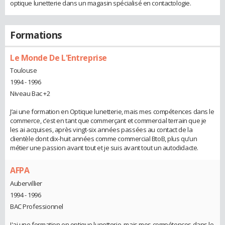
optique lunetterie dans un magasin spécialisé en contactologie.
Formations
Le Monde De L'Entreprise
Toulouse
1994 - 1996
Niveau Bac +2
J’ai une formation en Optique lunetterie, mais mes compétences dans le
commerce, c’est en tant que commerçant et commercial terrain que je
les ai acquises, après vingt-six années passées au contact de la
clientèle dont dix-huit années comme commercial BtoB, plus qu’un
métier une passion avant tout et je suis avant tout un autodidacte.
AFPA
Aubervillier
1994 - 1996
BAC Professionnel
J'ai une formation en optique lunetterie, mais mes compétences dans le