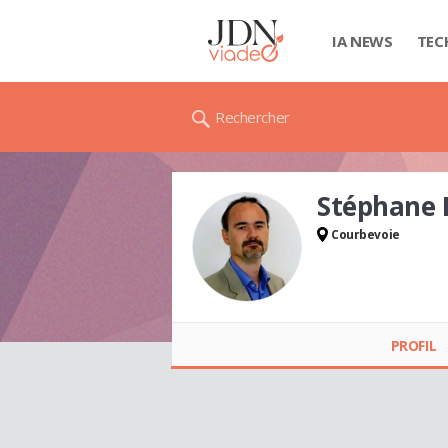
IA NEWS
TEC
Rechercher
Stéphane
Courbevoie
Stéphane BOULLET
PROFIL