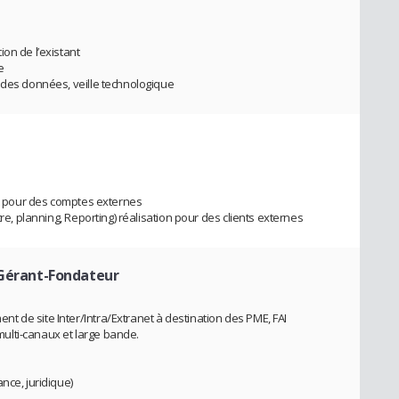
on de l’existant
e
 des données, veille technologique
jet pour des comptes externes
tre, planning, Reporting) réalisation pour des clients externes
Gérant-Fondateur
 de site Inter/Intra/Extranet à destination des PME, FAI
ulti-canaux et large bande.
nce, juridique)