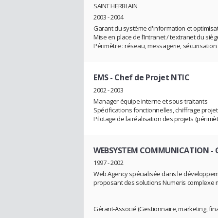
SAINT HERBLAIN
2003 - 2004
Garant du système d'information et optimisati
Mise en place de l’Intranet / textranet du sièg
Périmètre : réseau, messagerie, sécurisation
EMS
- Chef de Projet NTIC
2002 - 2003
Manager équipe interne et sous-traitants
Spécifications fonctionnelles, chiffrage pro
Pilotage de la réalisation des projets (périmè
WEBSYSTEM COMMUNICATION
- 
1997 - 2002
Web Agency spécialisée dans le développement
proposant des solutions Numeris complexe m
Gérant-Associé (Gestionnaire, marketing, fina