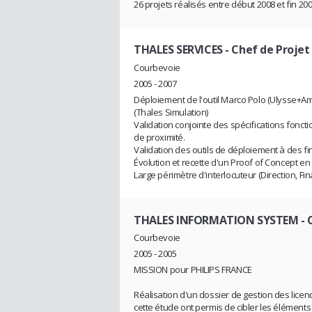
26 projets réalisés entre début 2008 et fin 20
THALES SERVICES
- Chef de Projet
Courbevoie
2005 - 2007
Déploiement de l'outil Marco Polo (Ulysse+A
(Thales Simulation)
Validation conjointe des spécifications fonct
de proximité.
Validation des outils de déploiement à des fin
Évolution et recette d'un Proof of Concept en 
Large périmètre d'interlocuteur (Direction, Fin
THALES INFORMATION SYSTEM
- 
Courbevoie
2005 - 2005
MISSION pour PHILIPS FRANCE
Réalisation d'un dossier de gestion des licen
cette étude ont permis de cibler les éléments