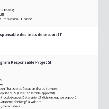
I Thales)
ALES
 Production DSI France
sponsable des tests de secours IT
ogram Responsable Projet SI
es
ces
sion Thales et adéquation Thales Services
reprise du SI (Cible : ensemble applicatif)
 local, équipes Datacenter, SI division, équipe support)
oDatacenter hébergé à Valence)
n, multi-métiers