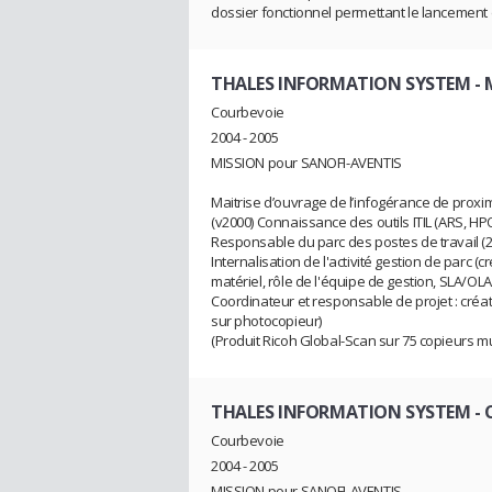
dossier fonctionnel permettant le lancement d
THALES INFORMATION SYSTEM
- 
Courbevoie
2004 - 2005
MISSION pour SANOFI-AVENTIS
Maitrise d’ouvrage de l’infogérance de proxim
(v2000) Connaissance des outils ITIL (ARS, HP
Responsable du parc des postes de travail (26
Internalisation de l'activité gestion de parc (c
matériel, rôle de l'équipe de gestion, SLA/OLA
Coordinateur et responsable de projet : créat
sur photocopieur)
(Produit Ricoh Global-Scan sur 75 copieurs mu
THALES INFORMATION SYSTEM
- 
Courbevoie
2004 - 2005
MISSION pour SANOFI-AVENTIS