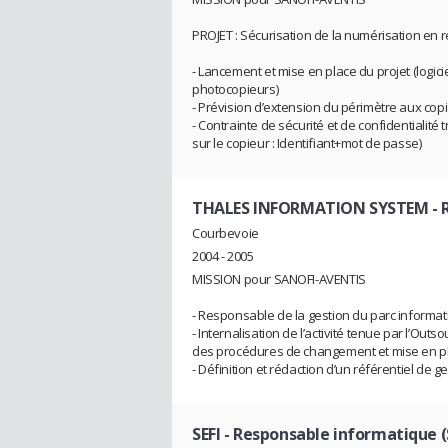
PROJET : Sécurisation de la numérisation en 
- Lancement et mise en place du projet (logici
photocopieurs)
- Prévision d’extension du périmètre aux copi
- Contrainte de sécurité et de confidentialité 
sur le copieur : Identifiant+mot de passe)
THALES INFORMATION SYSTEM
- 
Courbevoie
2004 - 2005
MISSION pour SANOFI-AVENTIS
- Responsable de la gestion du parc informatiq
- Internalisation de l’activité tenue par l’Out
des procédures de changement et mise en pla
- Définition et rédaction d’un référentiel de g
SEFI
- Responsable informatique 