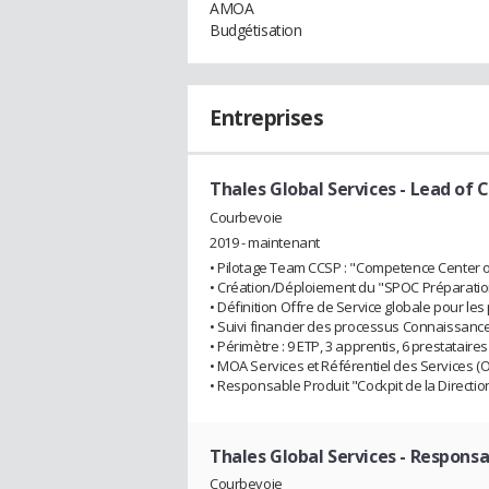
AMOA
Budgétisation
Entreprises
Thales Global Services
- Lead of 
Courbevoie
2019 - maintenant
• Pilotage Team CCSP : "Competence Center of 
• Création/Déploiement du "SPOC Préparatio
• Définition Offre de Service globale pour les 
• Suivi financier des processus Connaissanc
• Périmètre : 9 ETP, 3 apprentis, 6 prestataires
• MOA Services et Référentiel des Services (O
• Responsable Produit "Cockpit de la Directio
Thales Global Services
- Responsa
Courbevoie