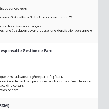
réseau sur Copieurs
el propriétaire « Ricoh GlobalScan » sur un parc de 74
eurs des autres sites français.
très forte (la solution devait proposer une identification personnelle
Responsable Gestion de Parc
ue (2 700 utilisateurs) gérée par l’info gérant.
sourcer (recrutement de 4 personnes, attribution des rôles, définition
ce d’indicateurs)
estion de parc.
(SDM)