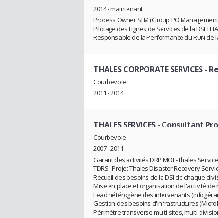
2014 - maintenant
Process Owner SLM (Group PO Management S
Pilotage des Lignes de Services de la DSI TH
Responsable de la Performance du RUN de la
THALES CORPORATE SERVICES
- Re
Courbevoie
2011 - 2014
THALES SERVICES
- Consultant Pr
Courbevoie
2007 - 2011
Garant des activités DRP MOE-Thales Servic
TDRS : Projet Thales Disaster Recovery Servi
Recueil des besoins de la DSI de chaque divi
Mise en place et organisation de l'activité de 
Lead hétérogène des intervenants (infogérant
Gestion des besoins d'infrastructures (Micr
Périmètre transverse multi-sites, multi-divisio