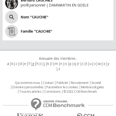
Bernard CAUCHIES
profil personnel | DAMMARTIN EN GOELE
Nom "CAUCHIE"
Famille "CAUCHIE"
Annuaire des membres :
a
b
c
d
e
f
g
h
i
j
k
l
m
n
o
p
q
r
s
t
u
v
w
x
y
z
Qui sommes nous
Contact
Publicité
Recrutement
Societé
Données personnelles
Paramétrer les cookies
Mentions légales
Tous les articles
Corrections
© 2022 CCM Benchmark