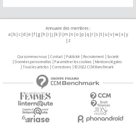
Annuaire des membres :
a
b
c
d
e
f
g
h
i
j
k
l
m
n
o
p
q
r
s
t
u
v
w
x
y
z
Qui sommes nous
Contact
Publicité
Recrutement
Societé
Données personnelles
Paramétrer les cookies
Mentions légales
Tous les articles
Corrections
© 2022 CCM Benchmark