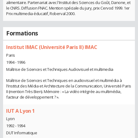
alimentaire. Partenariat avec l'Institut des Sciences du Goût, Danone, et
le CNRS. Diffusion FNAC. Mention spéciale du jury, prix Cervod 1999. 1er
Prix multimedia éducatif, Roberval 2000.
Formations
Institut IMAC (Université Paris II) IMAC
Paris
1994 - 1996
Maîtrise de Sciences et Techniques Audiovisuel et multimedia
Maîtrise de Sciences et Techniques en audiovisuel et multimédia à
l'Institut des Média et Architecture de la Communication, Université Paris
II (mention Très Bien). Mémoire : « La vidéo intégrée au multimédia,
facteur de développement ? ».
IUT A Lyon 1
Lyon
1992 - 1994
DUT Informatique