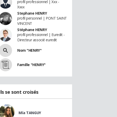
profil professionnel | Xxx -
Xxxx
Stephane HENRY
profil personnel | PONT SAINT
VINCENT
Stéphane HENRY
profil professionnel | Euredit -
Directeur associé euredit
Nom "HENRY"
Famille "HENRY"
Ils se sont croisés
Mïa TANGUY