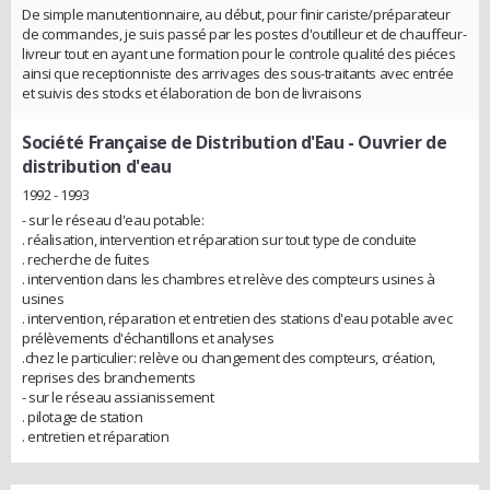
De simple manutentionnaire, au début, pour finir cariste/préparateur
de commandes, je suis passé par les postes d'outilleur et de chauffeur-
livreur tout en ayant une formation pour le controle qualité des piéces
ainsi que receptionniste des arrivages des sous-traitants avec entrée
et suivis des stocks et élaboration de bon de livraisons
Société Française de Distribution d'Eau
- Ouvrier de
distribution d'eau
1992 - 1993
- sur le réseau d'eau potable:
. réalisation, intervention et réparation sur tout type de conduite
. recherche de fuites
. intervention dans les chambres et relève des compteurs usines à
usines
. intervention, réparation et entretien des stations d'eau potable avec
prélèvements d'échantillons et analyses
.chez le particulier: relève ou changement des compteurs, création,
reprises des branchements
- sur le réseau assianissement
. pilotage de station
. entretien et réparation