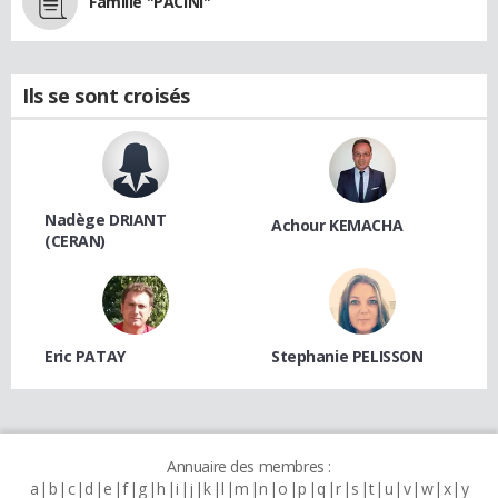
Famille "PACINI"
Ils se sont croisés
Nadège DRIANT
Achour KEMACHA
(CERAN)
Eric PATAY
Stephanie PELISSON
Annuaire des membres :
a
b
c
d
e
f
g
h
i
j
k
l
m
n
o
p
q
r
s
t
u
v
w
x
y