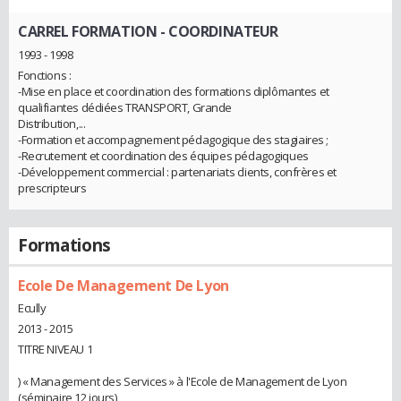
CARREL FORMATION
- COORDINATEUR
1993 - 1998
Fonctions :
-Mise en place et coordination des formations diplômantes et
qualifiantes dédiées TRANSPORT, Grande
Distribution,...
-Formation et accompagnement pédagogique des stagiaires ;
-Recrutement et coordination des équipes pédagogiques
-Développement commercial : partenariats clients, confrères et
prescripteurs
Formations
Ecole De Management De Lyon
Ecully
2013 - 2015
TITRE NIVEAU 1
) « Management des Services » à l'Ecole de Management de Lyon
(séminaire 12 jours)