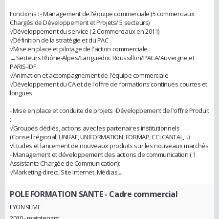
Fonctions : - Management de l'équipe commerciale (5 commerciaux
Chargés de Développement et Projets/ 5 secteurs)
√Développement du service ( 2 Commerciaux en 2011)
√Définition de la stratégie et du PAC
√Mise en place et pilotage de l'action commerciale :
→Secteurs Rhône-Alpes/Languedoc Roussillon/PACA/Auvergne et
PARIS-IDF
√Animation et accompagnement de l'équipe commerciale
√Développement du CA et de l'offre de formations continues courtes et
longues
- Mise en place et conduite de projets -Développement de l'offre Produit
:
√Groupes dédiés, actions avec les partenaires institutionnels
(Conseil régional, UNIFAF, UNIFORMATION, FORMAP, CCI CANTAL,...)
√Etudes et lancement de nouveaux produits sur les nouveaux marchés
- Management et développement des actions de communication ( 1
Assistante Chargée de Communication):
√Marketing-direct, Site Internet, Médias,...
POLE FORMATION SANTE
- Cadre commercial
LYON 9EME
2010 - maintenant