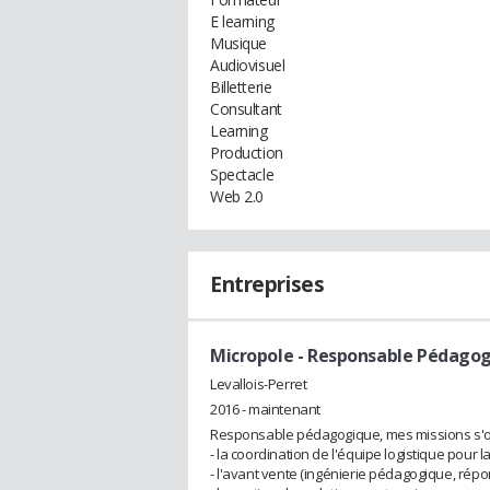
E learning
Musique
Audiovisuel
Billetterie
Consultant
Learning
Production
Spectacle
Web 2.0
Entreprises
Micropole
- Responsable Pédago
Levallois-Perret
2016 - maintenant
Responsable pédagogique, mes missions s'or
- la coordination de l'équipe logistique pour l
- l'avant vente (ingénierie pédagogique, répon