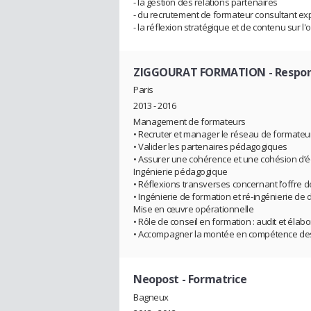
- la gestion des relations partenaires
- du recrutement de formateur consultant ex
- la réflexion stratégique et de contenu sur l'o
ZIGGOURAT FORMATION
- Respo
Paris
2013 - 2016
Management de formateurs
• Recruter et manager le réseau de formateu
• Valider les partenaires pédagogiques
• Assurer une cohérence et une cohésion d’é
Ingénierie pédagogique
• Réflexions transverses concernant l’offre 
• Ingénierie de formation et ré-ingénierie de d
Mise en œuvre opérationnelle
• Rôle de conseil en formation : audit et éla
• Accompagner la montée en compétence des 
Neopost
- Formatrice
Bagneux