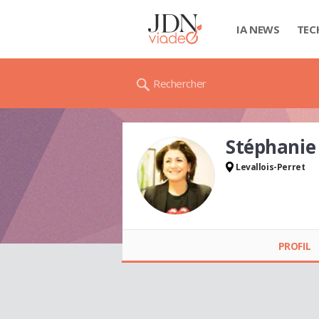
IA NEWS
TEC
Rechercher
Stéphani
Levallois-Perret
Stéphanie RACCO
PROFIL