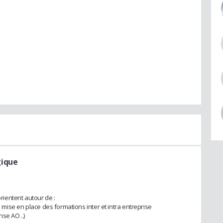
gique
ientent autour de :
a mise en place des formations inter et intra entreprise
se AO ..)