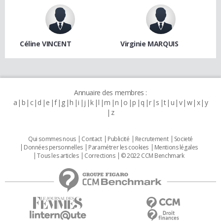
Céline VINCENT
Virginie MARQUIS
Annuaire des membres :
a
b
c
d
e
f
g
h
i
j
k
l
m
n
o
p
q
r
s
t
u
v
w
x
y
z
Qui sommes nous
Contact
Publicité
Recrutement
Societé
Données personnelles
Paramétrer les cookies
Mentions légales
Tous les articles
Corrections
© 2022 CCM Benchmark