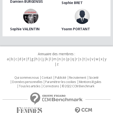
Damien BURGENSIS
Sophie BRET
Sophie VALENTIN
Yoann PORTANT
Annuaire des membres :
a
b
c
d
e
f
g
h
i
j
k
l
m
n
o
p
q
r
s
t
u
v
w
x
y
z
Qui sommes nous
Contact
Publicité
Recrutement
Societé
Données personnelles
Paramétrer les cookies
Mentions légales
Tous les articles
Corrections
© 2022 CCM Benchmark