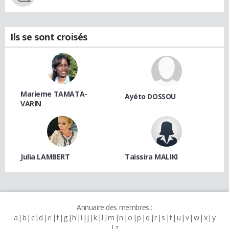
Ils se sont croisés
Marieme TAMATA-
Ayéto DOSSOU
VARIN
Julia LAMBERT
Taissira MALIKI
Annuaire des membres :
a
b
c
d
e
f
g
h
i
j
k
l
m
n
o
p
q
r
s
t
u
v
w
x
y
z