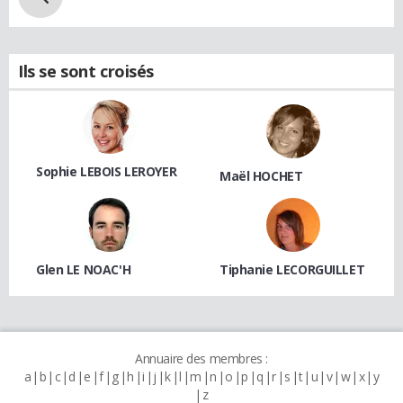
Ils se sont croisés
Sophie LEBOIS LEROYER
Maël HOCHET
Glen LE NOAC'H
Tiphanie LECORGUILLET
Annuaire des membres :
a
b
c
d
e
f
g
h
i
j
k
l
m
n
o
p
q
r
s
t
u
v
w
x
y
z