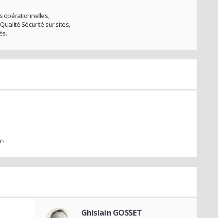
ns opérationnelles,
alité Sécurité sur sites,
és.
in
Ghislain GOSSET