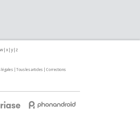
w
x
y
z
 légales
Tous les articles
Corrections