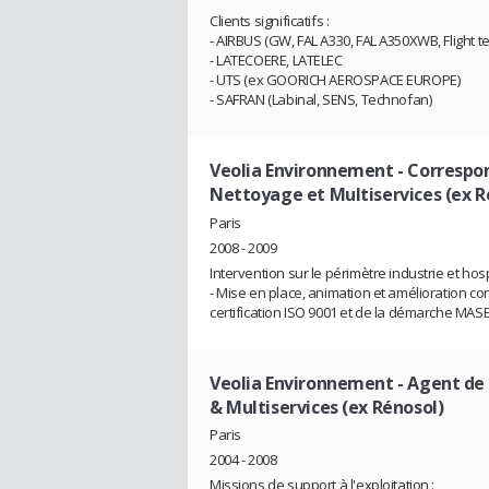
Clients significatifs :
- AIRBUS (GW, FAL A330, FAL A350XWB, Flight tes
- LATECOERE, LATELEC
- UTS (ex GOORICH AEROSPACE EUROPE)
- SAFRAN (Labinal, SENS, Technofan)
Veolia Environnement
- Correspon
Nettoyage et Multiservices (ex R
Paris
2008 - 2009
Intervention sur le périmètre industrie et hosp
- Mise en place, animation et amélioration co
certification ISO 9001 et de la démarche MASE
Veolia Environnement
- Agent de 
& Multiservices (ex Rénosol)
Paris
2004 - 2008
Missions de support à l'exploitation :