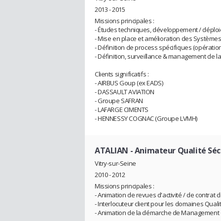
2013 - 2015
Missions principales :
- Études techniques, développement / déploie
- Mise en place et amélioration des Systèmes
- Définition de process spécifiques (opérati
- Définition, surveillance & management de la
Clients significatifs :
- AIRBUS Goup (ex EADS)
- DASSAULT AVIATION
- Groupe SAFRAN
- LAFARGE CIMENTS
- HENNESSY COGNAC (Groupe LVMH)
ATALIAN
- Animateur Qualité Séc
Vitry-sur-Seine
2010 - 2012
Missions principales :
- Animation de revues d'activité / de contrat cl
- Interlocuteur client pour les domaines Quali
- Animation de la démarche de Management Q