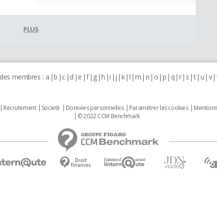
PLUS
 des membres :
a
b
c
d
e
f
g
h
i
j
k
l
m
n
o
p
q
r
s
t
u
v
Recrutement
Societé
Données personnelles
Paramétrer les cookies
Mentions
© 2022 CCM Benchmark