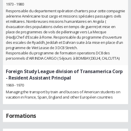
1973 - 1980
Responsable du departement opération charters pour cette compagnie
aérienne Américaine tout cargo et missions spéciales passagers civils
et militaires. Nombreuses missions humanitaires en Angola (
évacuation des populations civiles en temps de guerre) et mise en
place de programmes de vols de pélerinage vers La Mecque
(Hadj).Chef d'Escale à Rome. Responsable du programme d'ouverture
des escales de Ryaddh, Jeddah et Dahran suite à la mise en place d'un
programme de Wet Lease de 3 DC8 Stretch.
Responsable du programme de formation operations DC8 des
personnels d'AIR INDIA CARGO ( Séjours à BOMBAY,DELHI, CALCUTTA)
Foreign Study League division of Transamerica Corp
- Resident Assistant Principal
1969 - 1970
Managing the transport by train and busses of American students on
vacation in France, Spain, England and other Européen countries
Formations