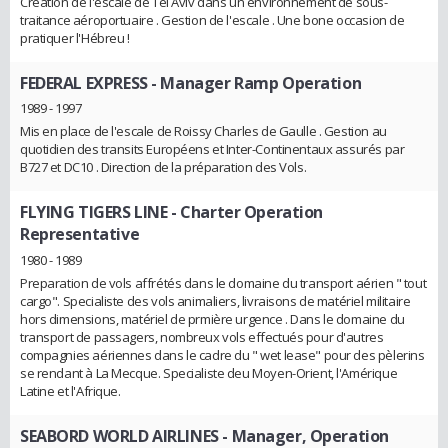
Creation de l'escale de Tel Aviv dans un environnement de sous-
traitance aéroportuaire . Gestion de l'escale . Une bone occasion de
pratiquer l'Hébreu !
FEDERAL EXPRESS
- Manager Ramp Operation
1989 - 1997
Mis en place de l'escale de Roissy Charles de Gaulle . Gestion au
quotidien des transits Européens et Inter-Continentaux assurés par
B727 et DC10 . Direction de la préparation des Vols.
FLYING TIGERS LINE
- Charter Operation
Representative
1980 - 1989
Preparation de vols affrétés dans le domaine du transport aérien " tout
cargo". Specialiste des vols animaliers, livraisons de matériel militaire
hors dimensions, matériel de prmière urgence . Dans le domaine du
transport de passagers, nombreux vols effectués pour d'autres
compagnies aériennes dans le cadre du " wet lease" pour des pèlerins
se rendant à La Mecque. Specialiste deu Moyen-Orient, l'Amérique
Latine et l'Afrique.
SEABORD WORLD AIRLINES
- Manager, Operation