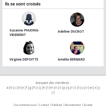
Ils se sont croisés
Suzanne PHUONG-
Adeline DUCROT
VIDEMENT
Virginie DEPOITTE
Amélie BERNARD
Annuaire des membres :
a
b
c
d
e
f
g
h
i
j
k
l
m
n
o
p
q
r
s
t
u
v
w
x
y
z
Qui sommes nous
Contact
Publicité
Recrutement
Societé