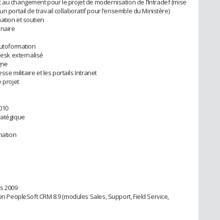
 au changement pour le projet de modernisation de l’Intradef (mise
n portail de travail collaboratif pour l’ensemble du Ministère)
ation et soutien
inaire
autoformation
Desk externalisé
gne
sse militaire et les portails Intranet
 projet
010
ratégique
mation
s 2009
ion PeopleSoft CRM 8.9 (modules Sales, Support, Field Service,