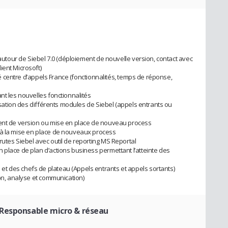
 autour de Siebel 7.0 (déploiement de nouvelle version, contact avec
ient Microsoft)
vité centre d’appels France (fonctionnalités, temps de réponse,
nt les nouvelles fonctionnalités
lisation des différents modules de Siebel (appels entrants ou
ment de version ou mise en place de nouveau process
 à la mise en place de nouveaux process
utes Siebel avec outil de reporting MS Reportal
 place de plan d’actions business permettant l’atteinte des
t des chefs de plateau (Appels entrants et appels sortants)
ion, analyse et communication)
 Responsable micro & réseau