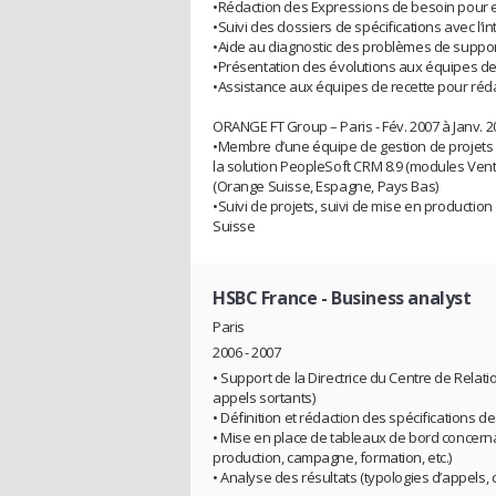
•Rédaction des Expressions de besoin pour en
•Suivi des dossiers de spécifications avec l’i
•Aide au diagnostic des problèmes de support
•Présentation des évolutions aux équipes de 
•Assistance aux équipes de recette pour réda
ORANGE FT Group – Paris - Fév. 2007 à Janv. 2
•Membre d’une équipe de gestion de projets
la solution PeopleSoft CRM 8.9 (modules Vente
(Orange Suisse, Espagne, Pays Bas)
•Suivi de projets, suivi de mise en production d
Suisse
HSBC France
- Business analyst
Paris
2006 - 2007
• Support de la Directrice du Centre de Relat
appels sortants)
• Définition et rédaction des spécifications 
• Mise en place de tableaux de bord concernant
production, campagne, formation, etc.)
• Analyse des résultats (typologies d’appel