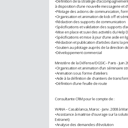
•Définition de la stratégie d’accompagnement
à disposition d’une nouvelle messagerie et d’u
•Pilotage des actions de communication, form
•Organisation et animation de kick off et sém
•Rédaction des supports de communication
•Spécifications et validation des supports d’
•Mise en place et suivi des activités du Help 
•Spécifications et mise à jour d’une aide en li
•Rédaction et publication d’articles dans la pre
•Soutien au pilotage auprès de la direction de
•Développement commercial
Ministère de la Défense/DGSIC– Paris - Juin 2
•Organisation et animation d’un séminaire st
•Animation sous forme d’ateliers
•Aide à la définition de chantiers de transfor
•Définition d’une feuille de route
Consultante CRM pour le compte de :
WANA – Casablanca, Maroc - Janv. 2008 à Mar
•Assistance à maitrise d’ouvrage sur la solut
Extranet)
•Analyse des demandes d’évolution