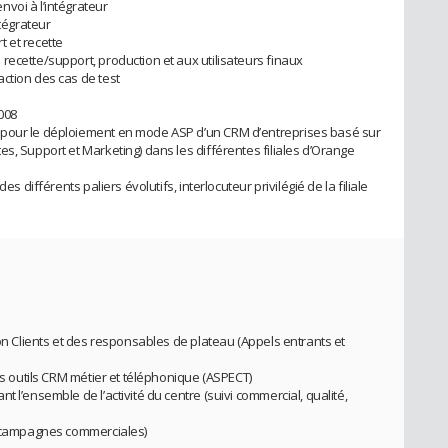
voi à l’intégrateur
ntégrateur
 et recette
recette/support, production et aux utilisateurs finaux
ction des cas de test
008
 pour le déploiement en mode ASP d’un CRM d’entreprises basé sur
s, Support et Marketing) dans les différentes filiales d’Orange
es différents paliers évolutifs, interlocuteur privilégié de la filiale
ion Clients et des responsables de plateau (Appels entrants et
des outils CRM métier et téléphonique (ASPECT)
 l’ensemble de l’activité du centre (suivi commercial, qualité,
s, campagnes commerciales)