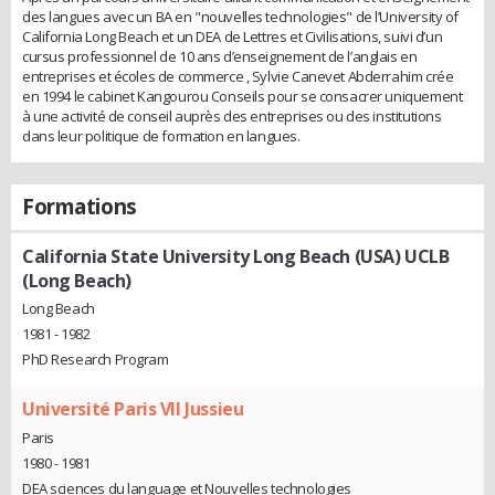
des langues avec un BA en "nouvelles technologies" de l’University of
California Long Beach et un DEA de Lettres et Civilisations, suivi d’un
cursus professionnel de 10 ans d’enseignement de l’anglais en
entreprises et écoles de commerce , Sylvie Canevet Abderrahim crée
en 1994 le cabinet Kangourou Conseils pour se consacrer uniquement
à une activité de conseil auprès des entreprises ou des institutions
dans leur politique de formation en langues.
Formations
California State University Long Beach (USA) UCLB
(Long Beach)
Long Beach
1981 - 1982
PhD Research Program
Université Paris VII Jussieu
Paris
1980 - 1981
DEA sciences du language et Nouvelles technologies