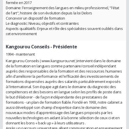
fermée en 2017
Domaine: l'enseignement des langues en milieu professionnel, "l'état
de l'art", histoire de son évolution depuis la loi Delors
Concevoir un dispositif de formation
Le diagnostic: Niveau, objectifs et contraintes
Aspects qualitatifs: Enjeux et rôle des spécialistes souvent oubliés dans
cet environnement
Kangourou Conseils
- Présidente
1994 - maintenant
Kangourou Conseils ( www.kangourou.net ) intervient dans le domaine
de la formation en langues comme partenaire/conseil indépendant
auprès des responsables de la formation et des ressources humaines
afin d'améliorer la performance et l'efficacité des investissements de
formations dispensées auprès des salariés particulièrement exposés
à l'international. Son équipe agit dans le domaine du diagnostic des
compétences et des besoins en langue selon les profils de poste dans
le but d'élaborer - de façon indépendante des prestataires de
formations - un plan de formation fiable. Fondé en 1993, notre cabinet a
aussi développé son champ d'expertise dans le domaine des
nouveaux modes d'apprentissage des langues proposés par les
nouvelles technologies en aidant à la bonne sélection de ceux ci et en
donnant les bons « back up » à leurs utilisateurs .
Après un parcours universitaire alliant communication et enseignement