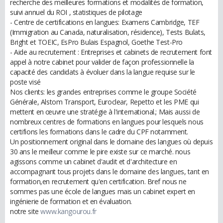
recherche des meilleures formations et modalités de formation,
suivi annuel du ROI , statistiques de pilotage
- Centre de certifications en langues: Examens Cambridge, TEF
(Immigration au Canada, naturalisation, résidence), Tests Bulats,
Bright et TOEIC, EsPro Bulais Espagnol, Goethe Test-Pro
- Aide au recrutement : Entreprises et cabinets de recrutement font
appel à notre cabinet pour valider de façon professionnelle la
capacité des candidats à évoluer dans la langue requise sur le
poste visé
Nos clients: les grandes entreprises comme le groupe Société
Générale, Alstom Transport, Euroclear, Repetto et les PME qui
mettent en œuvre une stratégie à l'international.; Mais aussi de
nombreux centres de formations en langues pour lesquels nous
certifions les formations dans le cadre du CPF notamment.
Un positionnement original dans le domaine des langues où depuis
30 ans le meilleur comme le pire existe sur ce marché. nous
agissons comme un cabinet d'audit et d'architecture en
accompagnant tous projets dans le domaine des langues, tant en
formation,en recrutement qu'en certification. Bref nous ne
sommes pas une école de langues mais un cabinet expert en
ingénierie de formation et en évaluation.
notre site
www.kangourou.fr