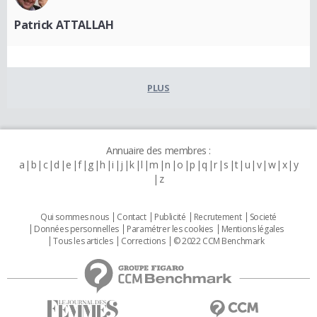
Patrick ATTALLAH
PLUS
Annuaire des membres :
a
b
c
d
e
f
g
h
i
j
k
l
m
n
o
p
q
r
s
t
u
v
w
x
y
z
Qui sommes nous
Contact
Publicité
Recrutement
Societé
Données personnelles
Paramétrer les cookies
Mentions légales
Tous les articles
Corrections
© 2022 CCM Benchmark