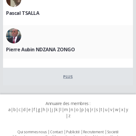
Pascal TSALLA
Pierre Aubin NDZANA ZONGO
PLUS
Annuaire des membres :
a
b
c
d
e
f
g
h
i
j
k
l
m
n
o
p
q
r
s
t
u
v
w
x
y
z
Qui sommes nous
Contact
Publicité
Recrutement
Societé