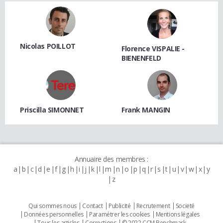
Nicolas POILLOT
Florence VISPALIE -
BIENENFELD
Priscilla SIMONNET
Frank MANGIN
Annuaire des membres :
a
b
c
d
e
f
g
h
i
j
k
l
m
n
o
p
q
r
s
t
u
v
w
x
y
z
Qui sommes nous
Contact
Publicité
Recrutement
Societé
Données personnelles
Paramétrer les cookies
Mentions légales
Tous les articles
Corrections
© 2022 CCM Benchmark