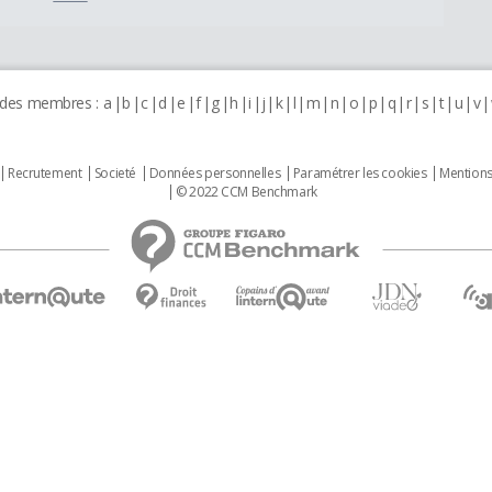
 des membres :
a
b
c
d
e
f
g
h
i
j
k
l
m
n
o
p
q
r
s
t
u
v
Recrutement
Societé
Données personnelles
Paramétrer les cookies
Mentions
© 2022 CCM Benchmark