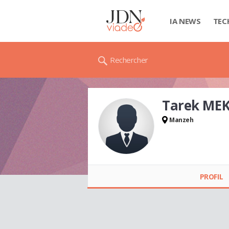
IA NEWS
TEC
Rechercher
Tarek MEK
Manzeh
Tarek MEKKI
PROFIL