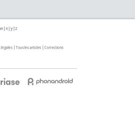
w
x
y
z
 légales
Tous les articles
Corrections