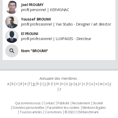
Joel FROUMY
profil personnel | KERVIGNAC
Youssef BROUMI
profil professionnel | Yae Studio - Designer / art director
El FROUNI
profil professionnel | LUXPAGES - Directeur
Nom "BROUMI"
Annuaire des membres :
a
b
c
d
e
f
g
h
i
j
k
l
m
n
o
p
q
r
s
t
u
v
w
x
y
z
Qui sommes nous
Contact
Publicité
Recrutement
Societé
Données personnelles
Paramétrer les cookies
Mentions légales
Tous les articles
Corrections
© 2022 CCM Benchmark