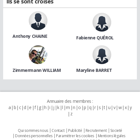
Ils se sont croisés
Anthony CHAINE
Fabienne QUÉROL
Zimmermann WILLIAM
Maryline BARRET
Annuaire des membres :
a
b
c
d
e
f
g
h
i
j
k
l
m
n
o
p
q
r
s
t
u
v
w
x
y
z
Qui sommes nous
Contact
Publicité
Recrutement
Societé
Données personnelles
Paramétrer les cookies
Mentions légales