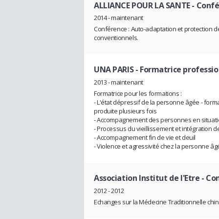
ALLIANCE POUR LA SANTE
- Confé
2014 - maintenant
Conférence : Auto-adaptation et protection de
conventionnels.
UNA PARIS
- Formatrice professio
2013 - maintenant
Formatrice pour les formations :
- L'état dépressif de la personne âgée - format
produite plusieurs fois
- Accompagnement des personnes en situati
- Processus du vieillissement et intégration 
- Accompagnement fin de vie et deuil
- Violence et agressivité chez la personne âg
Association Institut de l'Etre
- Co
2012 - 2012
Echanges sur la Médecine Traditionnelle chino