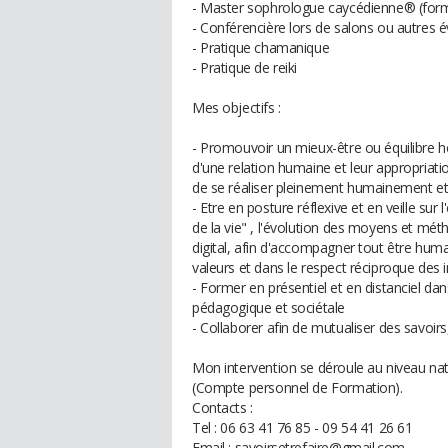
- Master sophrologue caycédienne® (form
- Conférencière lors de salons ou autres 
- Pratique chamanique
- Pratique de reiki
Mes objectifs :
- Promouvoir un mieux-être ou équilibre ho
d'une relation humaine et leur appropriation
de se réaliser pleinement humainement e
- Etre en posture réflexive et en veille sur
de la vie" , l'évolution des moyens et mét
digital, afin d'accompagner tout être hum
valeurs et dans le respect réciproque des 
- Former en présentiel et en distanciel da
pédagogique et sociétale
- Collaborer afin de mutualiser des savoirs
Mon intervention se déroule au niveau nat
(Compte personnel de Formation).
Contacts :
Tel : 06 63 41 76 85 - 09 54 41 26 61
Email : savoirsetrefaire@gmail.com