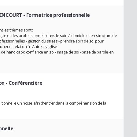
GENCOURT
- Formatrice professionnelle
nt les thèmes sont :
gie et des professionnels dans le soin à domicile et en structure de
fessionnelles - gestion du stress - prendre soin de soi pour
her et relation à l'Autre, fragilisé
n de handicap) : confiance en soi - image de soi - prise de parole en
jon
- Conférencière
tionnelle Chinoise afin d'entrer dans la compréhension de la
nnelle