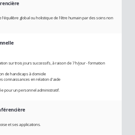
rencière
 l'équilibre global ou holistique de l'être humain par des soins non
nnelle
ion sur trois jours successifs, à raison de 7 h/jour - formation
on de handicaps à domicile
des connaissances en relation d'aide
ée pour un personnel administratif.
nférencière
ise et ses applications.