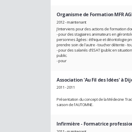
Organisme de Formation MFR A
2012 - maintenant
J'interviens pour des actions de formation do
- pour des stagiaires animateurs en gérontolo
personnes âgées : éthique et déontologie pro
prendre soin de l'autre - toucher détente - touc
- pour des salariés d'ESAT (public en situatio
public.
- pour
Association 'Au Fil des Idées' à Di
2011 - 2011
Présentation du concept de la Médecine Tradi
saison de l'AUTOMNE.
Infirmière
- Formatrice professio
2011 - maintenant