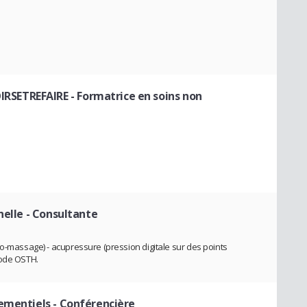
RSETREFAIRE
- Formatrice en soins non
nelle
- Consultante
to-massage) - acupressure (pression digitale sur des points
hode OSTH.
nementiels
- Conférencière