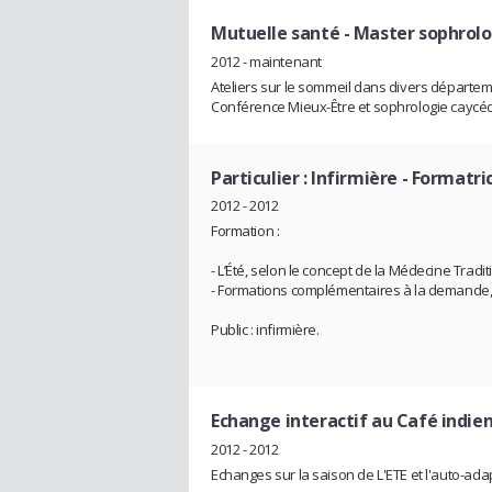
Mutuelle santé
- Master sophrolo
2012 - maintenant
Ateliers sur le sommeil dans divers départe
Conférence Mieux-Être et sophrologie caycé
Particulier : Infirmière
- Formatri
2012 - 2012
Formation :
- L’Été, selon le concept de la Médecine Tradi
- Formations complémentaires à la demande,
Public : infirmière.
Echange interactif au Café indien
2012 - 2012
Echanges sur la saison de L'ETE et l'auto-adap