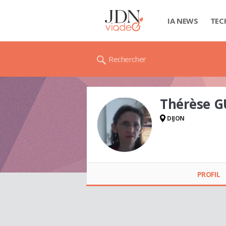
IA NEWS
TEC
Rechercher
Thérèse 
DIJON
Thérèse GUILLAUME
PROFIL