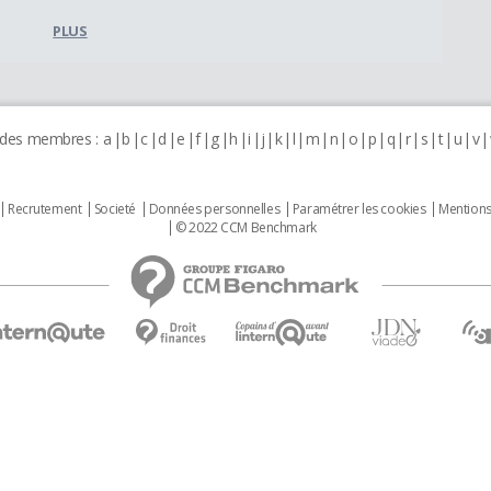
PLUS
 des membres :
a
b
c
d
e
f
g
h
i
j
k
l
m
n
o
p
q
r
s
t
u
v
Recrutement
Societé
Données personnelles
Paramétrer les cookies
Mentions
© 2022 CCM Benchmark