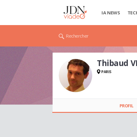
IA NEWS
TEC
Rechercher
Thibaud 
PARIS
Thibaud VILBOUX
PROFIL