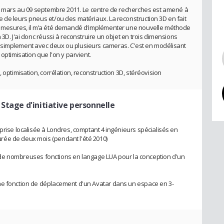
07 mars au 09 septembre 2011. Le centre de recherches est amené à
 de leurs pneus et/ou des matériaux. La reconstruction 3D en fait
de mesures, il m’a été demandé d’implémenter une nouvelle méthode
3D. J'ai donc réussi à reconstruire un objet en trois dimensions
 simplement avec deux ou plusieurs cameras. C'est en modélisant
optimisation que l'on y parvient.
 optimisation, corrélation, reconstruction 3D, stéréovision
 Stage d'initiative personnelle
prise localisée à Londres, comptant 4 ingénieurs spécialisés en
rée de deux mois (pendant l'été 2010)
ion de nombreuses fonctions en langage LUA pour la conception d'un
ne fonction de déplacement d'un Avatar dans un espace en 3-