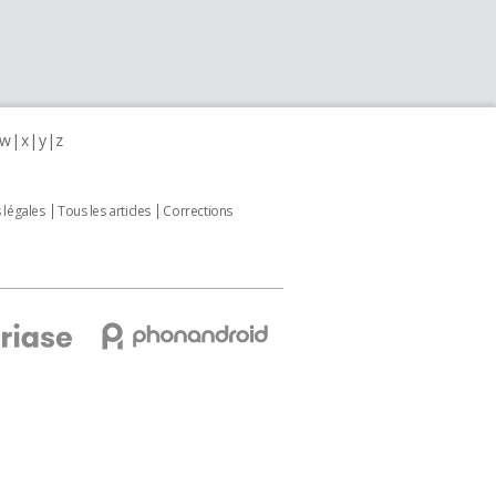
w
x
y
z
 légales
Tous les articles
Corrections