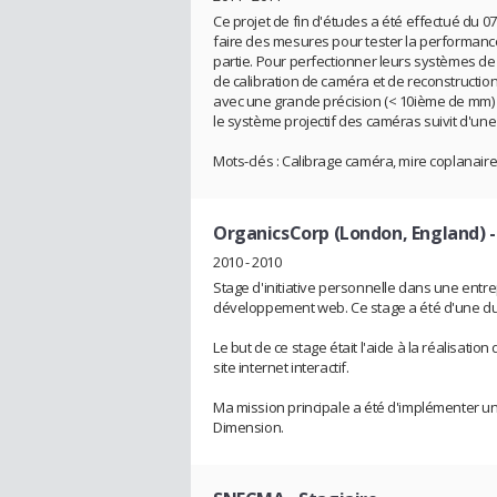
Ce projet de fin d'études a été effectué du 
faire des mesures pour tester la performance
partie. Pour perfectionner leurs systèmes 
de calibration de caméra et de reconstruction 
avec une grande précision (< 10ième de mm)
le système projectif des caméras suivit d'une 
Mots-clés : Calibrage caméra, mire coplanaire,
OrganicsCorp (London, England)
-
2010 - 2010
Stage d'initiative personnelle dans une entre
développement web. Ce stage a été d'une du
Le but de ce stage était l'aide à la réalisat
site internet interactif.
Ma mission principale a été d'implémenter u
Dimension.