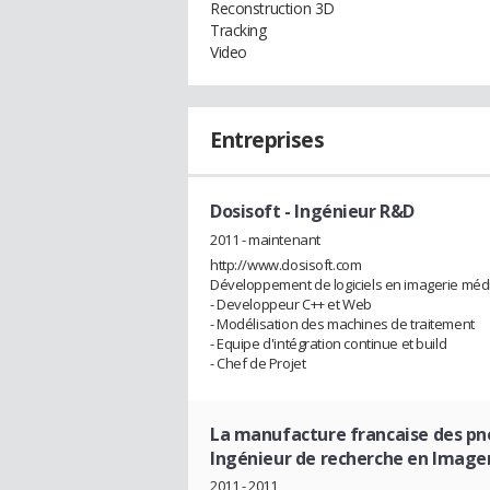
Reconstruction 3D
Tracking
Video
Entreprises
Dosisoft
- Ingénieur R&D
2011 - maintenant
http://www.dosisoft.com
Développement de logiciels en imagerie médic
- Developpeur C++ et Web
- Modélisation des machines de traitement
- Equipe d'intégration continue et build
- Chef de Projet
La manufacture francaise des p
Ingénieur de recherche en Imag
2011 - 2011