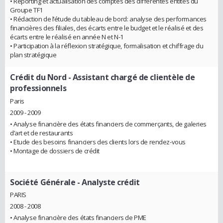
• Reporting et actualisation des comptes des différentes entités du
Groupe TF1
• Rédaction de l’étude du tableau de bord: analyse des performances
financières des filiales, des écarts entre le budget et le réalisé et des
écarts entre le réalisé en année N et N-1
• Participation à la réflexion stratégique, formalisation et chiffrage du
plan stratégique
Crédit du Nord
- Assistant chargé de clientèle de
professionnels
Paris
2009 - 2009
• Analyse financière des états financiers de commerçants, de galeries
d’art et de restaurants
• Etude des besoins financiers des clients lors de rendez-vous
• Montage de dossiers de crédit
Société Générale
- Analyste crédit
PARIS
2008 - 2008
• Analyse financière des états financiers de PME