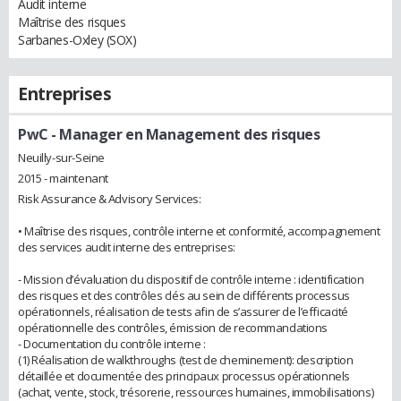
Audit interne
Maîtrise des risques
Sarbanes-Oxley (SOX)
Entreprises
PwC
- Manager en Management des risques
Neuilly-sur-Seine
2015 - maintenant
Risk Assurance & Advisory Services:
• Maîtrise des risques, contrôle interne et conformité, accompagnement
des services audit interne des entreprises:
- Mission d’évaluation du dispositif de contrôle interne : identification
des risques et des contrôles clés au sein de différents processus
opérationnels, réalisation de tests afin de s’assurer de l’efficacité
opérationnelle des contrôles, émission de recommandations
- Documentation du contrôle interne :
(1) Réalisation de walkthroughs (test de cheminement): description
détaillée et documentée des principaux processus opérationnels
(achat, vente, stock, trésorerie, ressources humaines, immobilisations)