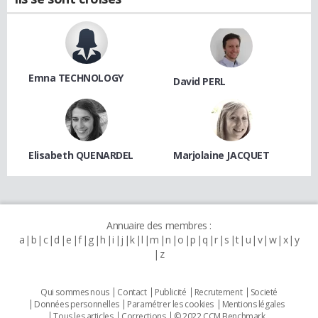
Emna TECHNOLOGY
David PERL
Elisabeth QUENARDEL
Marjolaine JACQUET
Annuaire des membres :
a
b
c
d
e
f
g
h
i
j
k
l
m
n
o
p
q
r
s
t
u
v
w
x
y
z
Qui sommes nous
Contact
Publicité
Recrutement
Societé
Données personnelles
Paramétrer les cookies
Mentions légales
Tous les articles
Corrections
© 2022 CCM Benchmark