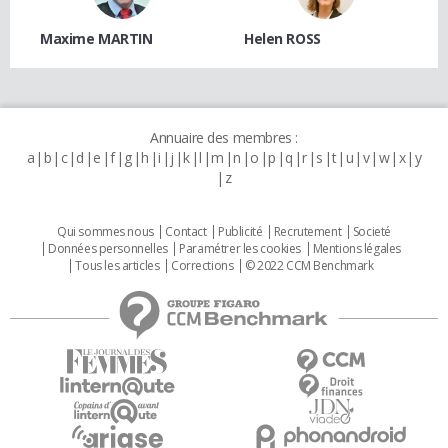
Maxime MARTIN
Helen ROSS
Annuaire des membres :
a
b
c
d
e
f
g
h
i
j
k
l
m
n
o
p
q
r
s
t
u
v
w
x
y
z
Qui sommes nous
Contact
Publicité
Recrutement
Societé
Données personnelles
Paramétrer les cookies
Mentions légales
Tous les articles
Corrections
© 2022 CCM Benchmark