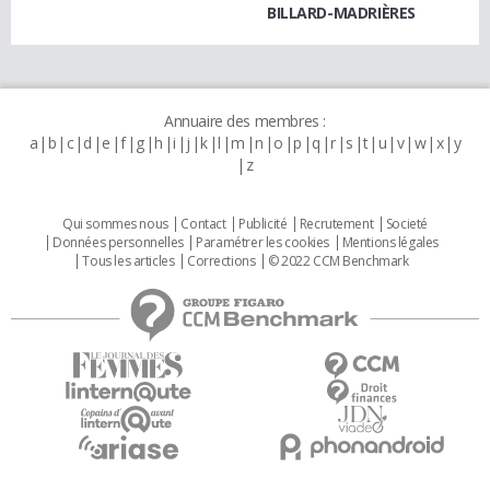
BILLARD-MADRIÈRES
Annuaire des membres :
a
b
c
d
e
f
g
h
i
j
k
l
m
n
o
p
q
r
s
t
u
v
w
x
y
z
Qui sommes nous
Contact
Publicité
Recrutement
Societé
Données personnelles
Paramétrer les cookies
Mentions légales
Tous les articles
Corrections
© 2022 CCM Benchmark