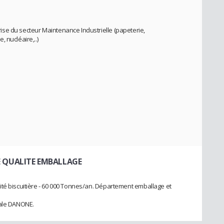
se du secteur Maintenance Industrielle (papeterie,
 nucléaire,..)
E QUALITE EMBALLAGE
té biscuitière - 60 000 Tonnes/an. Département emballage et
nale DANONE.