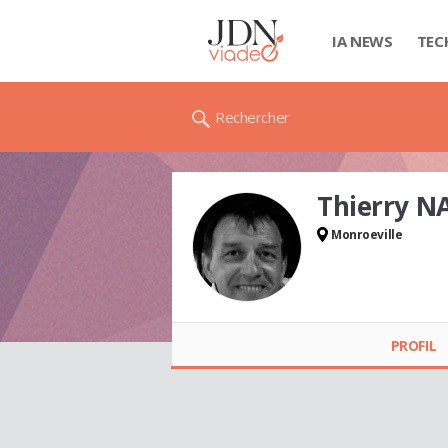
IA NEWS
TEC
Rechercher
Thierry N
Monroeville
Thierry NAVARRE
PROFIL