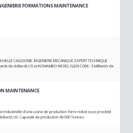
 INGENIERIE FORMATIONS MAINTENANCE
OUVELLE CALEDONIE. INGENIERIE MECANIQUE. EXPERT TECHNIQUE
iards de dollards US et KONIAMBO NICKEL GLEN CORE - 5 Milliards de
ON MAINTENANCE
ndustrielle d'une usine de production ferro nickel sous procédé
 dollards US. Capacité de production 60 000 Tonnes.