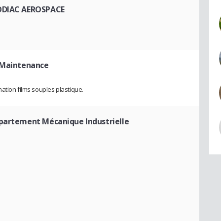
ZODIAC AEROSPACE
- Maintenance
ation films souples plastique.
partement Mécanique Industrielle