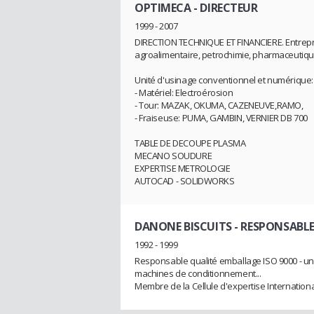
OPTIMECA
- DIRECTEUR
1999 - 2007
DIRECTION TECHNIQUE ET FINANCIERE. Entrepri
agroalimentaire, petrochimie, pharmaceutique,
Unité d'usinage conventionnel et numérique:
- Matériel: Electroérosion
- Tour: MAZAK, OKUMA, CAZENEUVE,RAMO,
- Fraiseuse: PUMA, GAMBIN, VERNIER DB 700
TABLE DE DECOUPE PLASMA
MECANO SOUDURE
EXPERTISE METROLOGIE
AUTOCAD - SOLIDWORKS
DANONE BISCUITS
- RESPONSABL
1992 - 1999
Responsable qualité emballage ISO 9000 - uni
machines de conditionnement...
Membre de la Cellule d'expertise Internatio