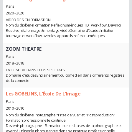
Paris
2020 - 2020
VIDEO DESIGN FORMATION
Nom du diplômeFormation Reflex numériques HD : workflow, DaVinci
Resolve, étalonnage & montage vidéoDomaine d’étudesInitiation
tournage et workflow avec les appareils reflex numériques
ZOOM THEATRE
Paris
2018 - 2018
LA COMEDIE DANS TOUS SES ETATS
Domaine d’étudesEntraînement du comédien dans différents registres
de la comédie
Les GOBELINS, L'École De L'Image
Paris
2010 - 2010
Nom du diplômePhotographe "Prise de vue" et "Post-production"
Formation professionnelle continue
Devenir photographe - Formation sur les bases de la photographie et
ayant à utiliser la photographie dans sa pratique professionnelle