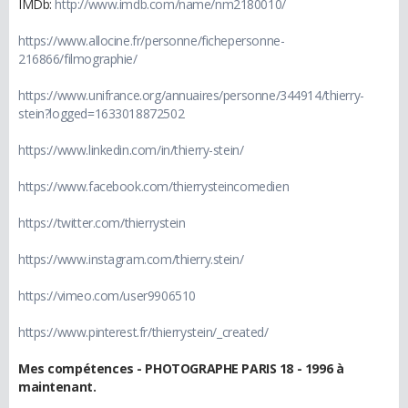
IMDb:
http://www.imdb.com/name/nm2180010/
https://www.allocine.fr/personne/fichepersonne-
216866/filmographie/
https://www.unifrance.org/annuaires/personne/344914/thierry-
stein?logged=1633018872502
https://www.linkedin.com/in/thierry-stein/
https://www.facebook.com/thierrysteincomedien
https://twitter.com/thierrystein
https://www.instagram.com/thierry.stein/
https://vimeo.com/user9906510
https://www.pinterest.fr/thierrystein/_created/
Mes compétences - PHOTOGRAPHE PARIS 18 - 1996 à
maintenant.