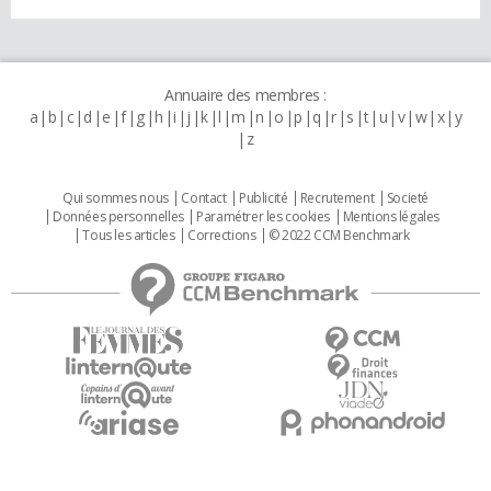
Annuaire des membres :
a
b
c
d
e
f
g
h
i
j
k
l
m
n
o
p
q
r
s
t
u
v
w
x
y
z
Qui sommes nous
Contact
Publicité
Recrutement
Societé
Données personnelles
Paramétrer les cookies
Mentions légales
Tous les articles
Corrections
© 2022 CCM Benchmark