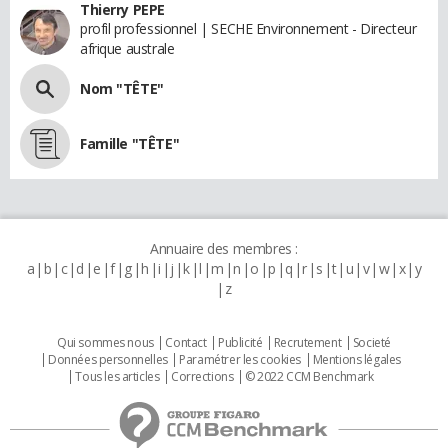
Thierry PEPE
profil professionnel | SECHE Environnement - Directeur
afrique australe
Nom "TÊTE"
Famille "TÊTE"
Annuaire des membres :
a
b
c
d
e
f
g
h
i
j
k
l
m
n
o
p
q
r
s
t
u
v
w
x
y
z
Qui sommes nous
Contact
Publicité
Recrutement
Societé
Données personnelles
Paramétrer les cookies
Mentions légales
Tous les articles
Corrections
© 2022 CCM Benchmark