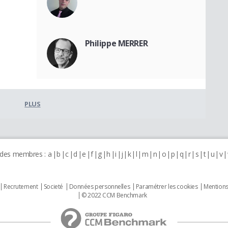
Philippe MERRER
PLUS
 des membres :
a
b
c
d
e
f
g
h
i
j
k
l
m
n
o
p
q
r
s
t
u
v
Recrutement
Societé
Données personnelles
Paramétrer les cookies
Mentions
© 2022 CCM Benchmark