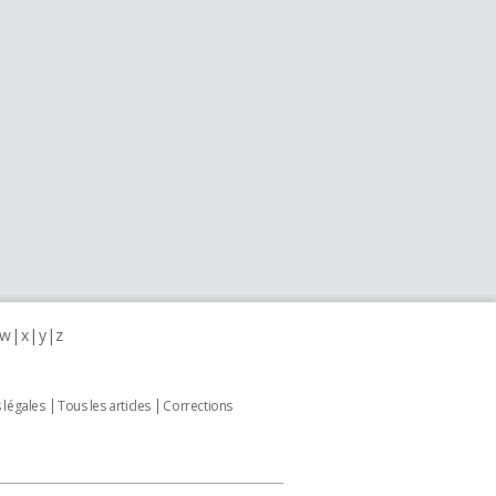
w
x
y
z
 légales
Tous les articles
Corrections