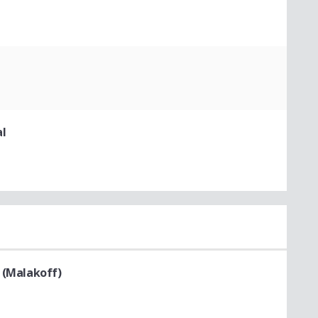
l
s (Malakoff)