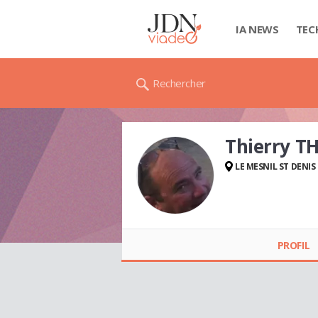
IA NEWS
TEC
Rechercher
Thierry 
LE MESNIL ST DENIS
Thierry THEVENOT
PROFIL