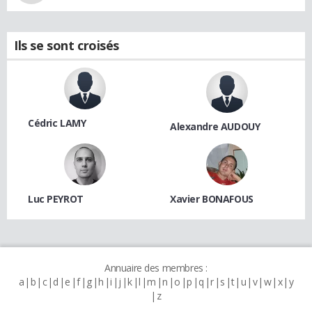
Ils se sont croisés
Cédric LAMY
Alexandre AUDOUY
Luc PEYROT
Xavier BONAFOUS
Annuaire des membres :
a
b
c
d
e
f
g
h
i
j
k
l
m
n
o
p
q
r
s
t
u
v
w
x
y
z