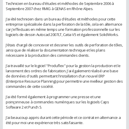
Technicien en bureau d'études et méthodes de Septembre 2006 à
Septembre 2007 chez RMIG à GENAS en Rhône Alpes.
J'ai été technicien dans un bureau d'études et méthodes pour cette
entreprise spécialisée dans la perforation de la tôle, cela en alternance
car j'effectuais en même temps une formation professionnelle sur les
logiciels de dessin Autocad 2007LT, Catia V5 et également SolidWorks.
J'étais chargé de concevoir et dessiner les outils de perforation de tôles,
ainsi que de réaliser la documentation technique et les plans
nécessaire à la production des commandes clients.
J'ai travaillé sur le logiciel "Produflex" pour la gestion la production et le
lancement des ordres de fabrication. J'ai également réalisé une base
de données d'outils permettant l'installation d'un nouvel ERP
(Enterprise Resource Planning) pour permettre une meilleur gestion des
commandes de cette société.
J'ai été formé également à programmer une presse et une
poinçonneuse à commandes numériques sur les logiciels Caps
Software 2 et Punch 5.
J'ai beaucoup appris durant cette période et ce contrat en alternance a
été pour moi une expérience très satisfaisante.