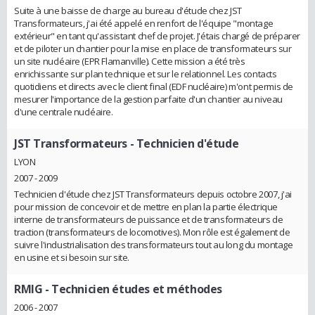
Suite à une baisse de charge au bureau d'étude chez JST
Transformateurs, j'ai été appelé en renfort de l'équipe "montage
extérieur" en tant qu'assistant chef de projet. J'étais chargé de préparer
et de piloter un chantier pour la mise en place de transformateurs sur
un site nucléaire (EPR Flamanville). Cette mission a été très
enrichissante sur plan technique et sur le relationnel. Les contacts
quotidiens et directs avec le client final (EDF nucléaire) m'ont permis de
mesurer l'importance de la gestion parfaite d'un chantier au niveau
d'une centrale nucléaire.
JST Transformateurs
- Technicien d'étude
LYON
2007 - 2009
Technicien d'étude chez JST Transformateurs depuis octobre 2007, j'ai
pour mission de concevoir et de mettre en plan la partie électrique
interne de transformateurs de puissance et de transformateurs de
traction (transformateurs de locomotives). Mon rôle est également de
suivre l'industrialisation des transformateurs tout au long du montage
en usine et si besoin sur site.
RMIG
- Technicien études et méthodes
2006 - 2007