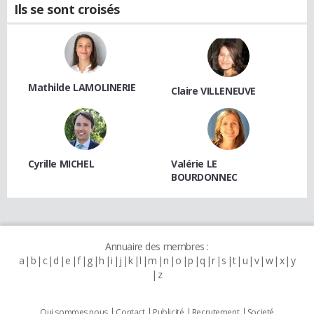
Ils se sont croisés
Mathilde LAMOLINERIE
Claire VILLENEUVE
Cyrille MICHEL
Valérie LE
BOURDONNEC
Annuaire des membres :
a
b
c
d
e
f
g
h
i
j
k
l
m
n
o
p
q
r
s
t
u
v
w
x
y
z
Qui sommes nous
Contact
Publicité
Recrutement
Societé