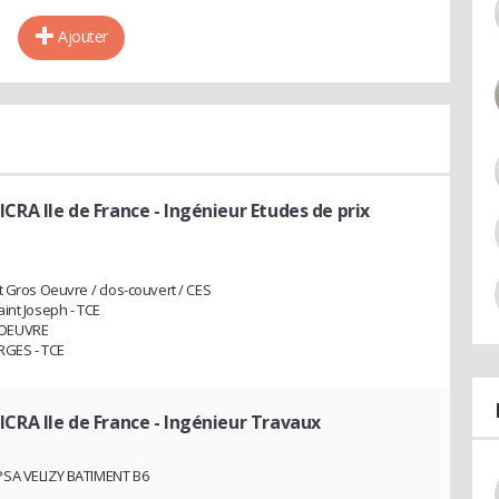
Ajouter
CRA Ile de France
- Ingénieur Etudes de prix
t Gros Oeuvre / clos-couvert / CES
int Joseph - TCE
 OEUVRE
RGES - TCE
CRA Ile de France
- Ingénieur Travaux
PSA VELIZY BATIMENT B6