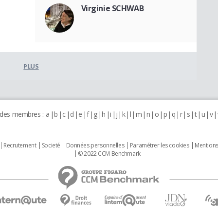
Virginie SCHWAB
PLUS
 des membres :
a
b
c
d
e
f
g
h
i
j
k
l
m
n
o
p
q
r
s
t
u
v
Recrutement
Societé
Données personnelles
Paramétrer les cookies
Mentions
© 2022 CCM Benchmark