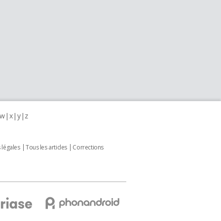
w
x
y
z
 légales
Tous les articles
Corrections