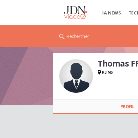
IA NEWS
TEC
Rechercher
Thomas F
REIMS
Thomas FREGNAUX
PROFIL