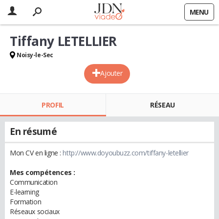
MENU
Tiffany LETELLIER
Noisy-le-Sec
Ajouter
PROFIL
RÉSEAU
En résumé
Mon CV en ligne :
http://www.doyoubuzz.com/tiffany-letellier
Mes compétences :
Communication
E-learning
Formation
Réseaux sociaux