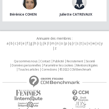
Bérénice COHEN
Juliette CATREVAUX
Annuaire des membres :
a
b
c
d
e
f
g
h
i
j
k
l
m
n
o
p
q
r
s
t
u
v
w
x
y
z
Qui sommes nous
Contact
Publicité
Recrutement
Societé
Données personnelles
Paramétrer les cookies
Mentions légales
Tous les articles
Corrections
© 2022 CCM Benchmark