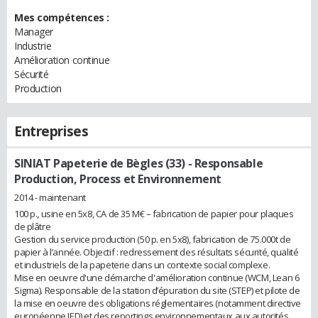
Mes compétences :
Manager
Industrie
Amélioration continue
Sécurité
Production
Entreprises
SINIAT Papeterie de Bègles (33)
- Responsable
Production, Process et Environnement
2014 - maintenant
100 p., usine en 5x8, CA de 35 M€ – fabrication de papier pour plaques
de plâtre
Gestion du service production (50 p. en 5x8), fabrication de 75.000t de
papier à l’année. Objectif : redressement des résultats sécurité, qualité
et industriels de la papeterie dans un contexte social complexe.
Mise en oeuvre d'une démarche d'amélioration continue (WCM, Lean 6
Sigma). Responsable de la station d’épuration du site (STEP) et pilote de
la mise en oeuvre des obligations réglementaires (notamment directive
européenne IED) et des reportings environnementaux aux autorités