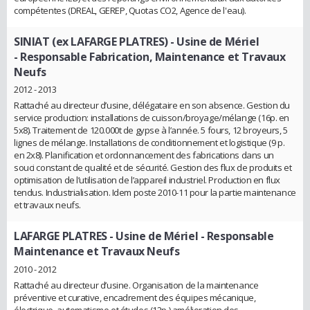
compétentes (DREAL, GEREP, Quotas CO2, Agence de l'eau).
SINIAT (ex LAFARGE PLATRES) - Usine de Mériel
- Responsable Fabrication, Maintenance et Travaux
Neufs
2012 - 2013
Rattaché au directeur d’usine, délégataire en son absence. Gestion du
service production: installations de cuisson/broyage/mélange (16p. en
5x8). Traitement de 120.000t de gypse à l’année. 5 fours, 12 broyeurs, 5
lignes de mélange. Installations de conditionnement et logistique (9 p.
en 2x8). Planification et ordonnancement des fabrications dans un
souci constant de qualité et de sécurité. Gestion des flux de produits et
optimisation de l’utilisation de l’appareil industriel. Production en flux
tendus. Industrialisation. Idem poste 2010-11 pour la partie maintenance
et travaux neufs.
LAFARGE PLATRES - Usine de Mériel
- Responsable
Maintenance et Travaux Neufs
2010 - 2012
Rattaché au directeur d’usine. Organisation de la maintenance
préventive et curative, encadrement des équipes mécanique,