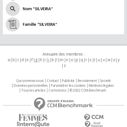
Nom "SILVEIRA"
Famille "SILVEIRA"
Annuaire des membres :
a
b
c
d
e
f
g
h
i
j
k
l
m
n
o
p
q
r
s
t
u
v
w
x
y
z
Qui sommes nous
Contact
Publicité
Recrutement
Societé
Données personnelles
Paramétrer les cookies
Mentions légales
Tous les articles
Corrections
© 2022 CCM Benchmark