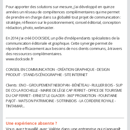
Pour apporter des solutions sur-mesure, j'ai développé en quinze
années un réseau de compétences complémentaires qui me permet
de prendre en charge dans sa globalité tout projet de communication :
stratégie, réflexion sur le positionnement, conseil éditorial, conception
rédaction, photo, webmaster.
En 2014 j'ai créé DOCKSIDE, un pôle d'indépendants spécialistes de la
communication éditoriale et graphique. Cette synergie permet de
répondre efficacement aux besoins de nos clients communs, à travers
des ressources complémentaires.
www.dockside.fr
CONSEIL EN COMMUNICATION - CRÉATION GRAPHIQUE - DESIGN
PRODUIT - STAND/SCÉNOGRAPHIE - SITE INTERNET
Clients : ENO - GROUPEMENT NEBOPAN - BÉNÉTEAU - RULLIER BOIS - SUP
DE CO LA ROCHELLE - MAIRIE DE LÈGE CAP FERRET - OFFICE DE TOURISME
DU CAP FERRET - ERNEST LE GLACIER - 360° PROMOTION - FOUNTAINE
PAJOT - WATSON PATRIMOINE - SOTRINBOIS - LA CORDERIE ROYALE -
TINTAMAR...
Une expérience absente ?
Vous avez travaillé avec Valérie dans une entreprise qui n'apparaît