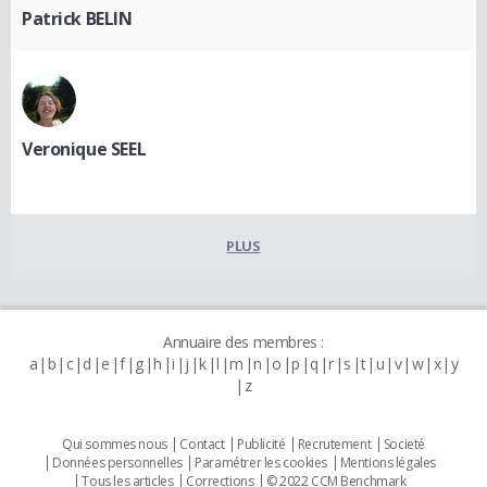
Patrick BELIN
Veronique SEEL
PLUS
Annuaire des membres :
a
b
c
d
e
f
g
h
i
j
k
l
m
n
o
p
q
r
s
t
u
v
w
x
y
z
Qui sommes nous
Contact
Publicité
Recrutement
Societé
Données personnelles
Paramétrer les cookies
Mentions légales
Tous les articles
Corrections
© 2022 CCM Benchmark