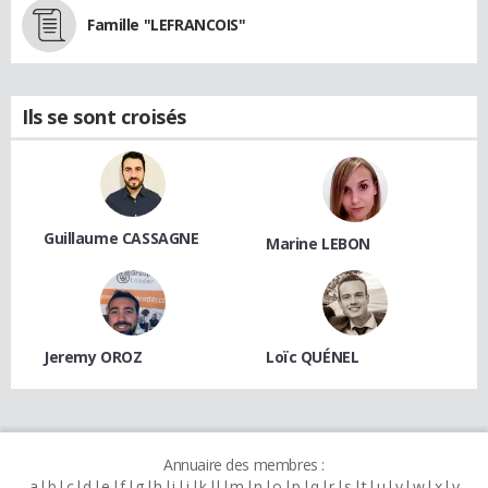
Famille "LEFRANCOIS"
Ils se sont croisés
Guillaume CASSAGNE
Marine LEBON
Jeremy OROZ
Loïc QUÉNEL
Annuaire des membres :
a
b
c
d
e
f
g
h
i
j
k
l
m
n
o
p
q
r
s
t
u
v
w
x
y