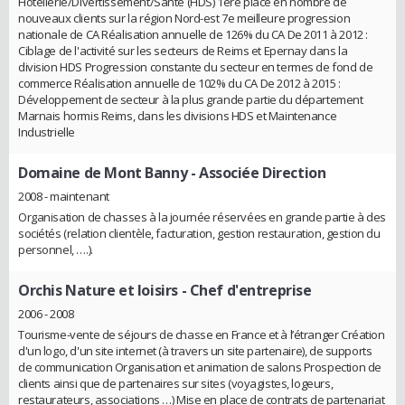
Hôtellerie/Divertissement/Santé (HDS) 1ere place en nombre de
nouveaux clients sur la région Nord-est 7e meilleure progression
nationale de CA Réalisation annuelle de 126% du CA De 2011 à 2012 :
Ciblage de l'activité sur les secteurs de Reims et Epernay dans la
division HDS Progression constante du secteur en termes de fond de
commerce Réalisation annuelle de 102% du CA De 2012 à 2015 :
Développement de secteur à la plus grande partie du département
Marnais hormis Reims, dans les divisions HDS et Maintenance
Industrielle
Domaine de Mont Banny
- Associée Direction
2008 - maintenant
Organisation de chasses à la journée réservées en grande partie à des
sociétés (relation clientèle, facturation, gestion restauration, gestion du
personnel, ….).
Orchis Nature et loisirs
- Chef d'entreprise
2006 - 2008
Tourisme-vente de séjours de chasse en France et à l’étranger Création
d'un logo, d'un site internet (à travers un site partenaire), de supports
de communication Organisation et animation de salons Prospection de
clients ainsi que de partenaires sur sites (voyagistes, logeurs,
restaurateurs, associations …) Mise en place de contrats de partenariat