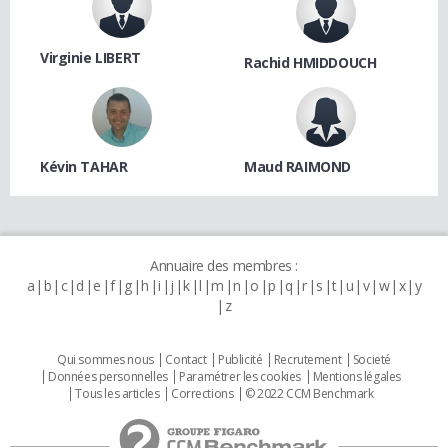
Virginie LIBERT
Rachid HMIDDOUCH
Kévin TAHAR
Maud RAIMOND
Annuaire des membres :
a
b
c
d
e
f
g
h
i
j
k
l
m
n
o
p
q
r
s
t
u
v
w
x
y
z
Qui sommes nous
Contact
Publicité
Recrutement
Societé
Données personnelles
Paramétrer les cookies
Mentions légales
Tous les articles
Corrections
© 2022 CCM Benchmark