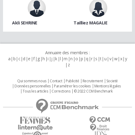
Akli SEHRINE
Tailliez MAGALIE
Annuaire des membres :
a
b
c
d
e
f
g
h
i
j
k
l
m
n
o
p
q
r
s
t
u
v
w
x
y
z
Qui sommes nous
Contact
Publicité
Recrutement
Societé
Données personnelles
Paramétrer les cookies
Mentions légales
Tous les articles
Corrections
© 2022 CCM Benchmark