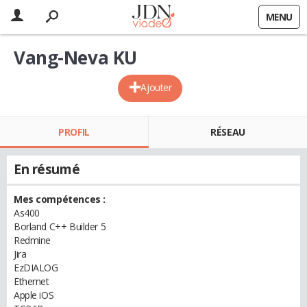
MENU
Vang-Neva KU
Ajouter
PROFIL
RÉSEAU
En résumé
Mes compétences :
As400
Borland C++ Builder 5
Redmine
Jira
EzDIALOG
Ethernet
Apple iOS