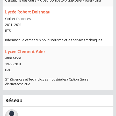
Utilisations des outils Microsoft Office (Word, Excel et PowerPoint)
Lycée Robert Doisneau
Corbeil Essonnes
2001 - 2004
BTS
Informatique et réseaux pour l’industrie et les services techniques
Lycée Clement Ader
Athis Mons
1999 - 2001
BAC
STI (Sciences et Technologies Industrielles), Option Génie
électrotechnique
Réseau