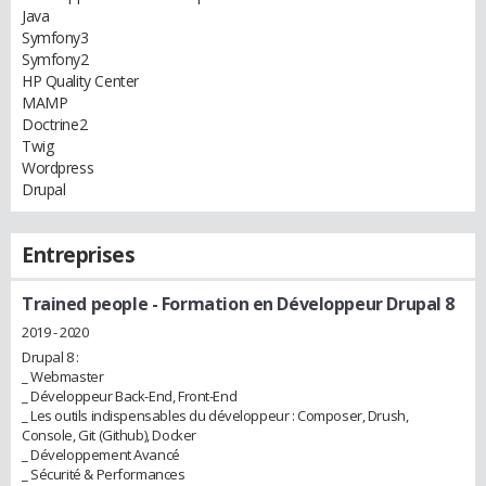
Java
Symfony3
Symfony2
HP Quality Center
MAMP
Doctrine2
Twig
Wordpress
Drupal
Entreprises
Trained people
- Formation en Développeur Drupal 8
2019 - 2020
Drupal 8 :
_ Webmaster
_ Développeur Back-End, Front-End
_ Les outils indispensables du développeur : Composer, Drush,
Console, Git (Github), Docker
_ Développement Avancé
_ Sécurité & Performances