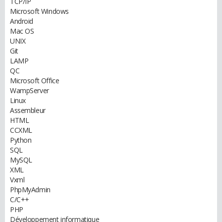
TCP/IP
Microsoft Windows
Android
Mac OS
UNIX
Git
LAMP
QC
Microsoft Office
WampServer
Linux
Assembleur
HTML
CCXML
Python
SQL
MySQL
XML
Vxml
PhpMyAdmin
C/C++
PHP
Développement informatique