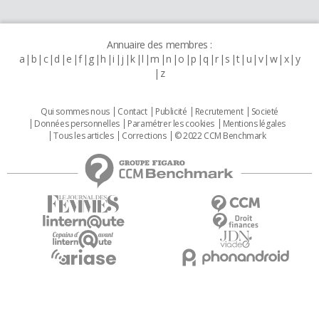
Annuaire des membres :
a
b
c
d
e
f
g
h
i
j
k
l
m
n
o
p
q
r
s
t
u
v
w
x
y
z
Qui sommes nous
Contact
Publicité
Recrutement
Societé
Données personnelles
Paramétrer les cookies
Mentions légales
Tous les articles
Corrections
© 2022 CCM Benchmark