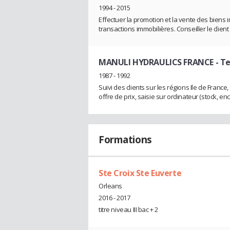
1994 - 2015
Effectuer la promotion et la vente des biens
transactions immobilières. Conseiller le client 
MANULI HYDRAULICS FRANCE
- T
1987 - 1992
Suivi des clients sur les régions Ile de Franc
offre de prix, saisie sur ordinateur (stock, en
Formations
Ste Croix Ste Euverte
Orleans
2016 - 2017
titre niveau III bac + 2