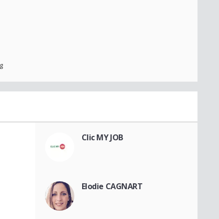
g
Clic MY JOB
Elodie CAGNART