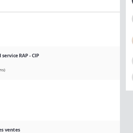
i
l service RAP
- CIP
ns)
es ventes