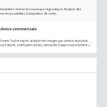
 immobiliers. Former les nouveaux négociateurs. Réaliser des
sur les possibilités d'acquisition, de vente...
echnico commerciale
e, Centre, Sud et export, analyse des marges par secteur et produit,
cours clients, codification articles, demande d'approvisionnement...)