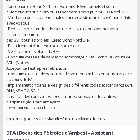
Conception de Bend Stiffener Fixations (BSF) manuels et semi-
automatiques sur le projet TEN pendant 3 mois puis MOHO Nord UFR:
- Validation des sous-ensembles par calcul structurel ou éléments finis
avec Abaqus
- Rédaction des feuilles de calcul et design reports permettant le
dimensionnement
des BSF pour les projets TEN et Moho Nord UFR
- Encadrement d’une équipe de projeteurs
- Vérification des plans du BSF
- Conduite d’essais de validation et montage du BSF conçu au cours de
FATs (Factory
Acceptance Test) après fabrication
- Conduite d’essais de validation de sous-ensembles en sous-traitance
au cours de FATs
- Implémentation dans le design des différents codes et standards (API,
DNV, ASME, AISC…)
ainsi que des contraintes liées au milieu subsea et des autres
disciplines (équipement ayant
de nombreuses interfaces)
Project Engineer sur le Skandi Africa: installation de 2 BSF
DPA (Docks des Pétroles d'Ambes)
- Assistant
Ingénieur