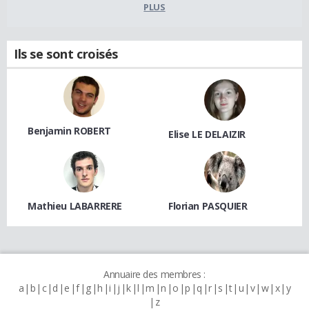
PLUS
Ils se sont croisés
Benjamin ROBERT
Elise LE DELAIZIR
Mathieu LABARRERE
Florian PASQUIER
Annuaire des membres :
a
b
c
d
e
f
g
h
i
j
k
l
m
n
o
p
q
r
s
t
u
v
w
x
y
z