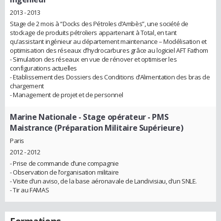
2013 - 2013
Stage de 2 mois à “Docks des Pétroles d’Ambès”, une société de
stockage de produits pétroliers appartenant à Total, en tant
qu’assistant ingénieur au département maintenance – Modélisation et
optimisation des réseaux d’hydrocarbures grâce au logiciel AFT Fathom
- Simulation des réseaux en vue de rénover et optimiser les
configurations actuelles
- Etablissement des Dossiers des Conditions d’Alimentation des bras de
chargement
- Management de projet et de personnel
Marine Nationale
- Stage opérateur - PMS
Maistrance (Préparation Militaire Supérieure)
Paris
2012 - 2012
- Prise de commande d’une compagnie
- Observation de l’organisation militaire
- Visite d’un aviso, de la base aéronavale de Landivisiau, d’un SNLE.
- Tir au FAMAS