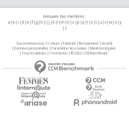
Annuaire des membres :
a
b
c
d
e
f
g
h
i
j
k
l
m
n
o
p
q
r
s
t
u
v
w
x
y
z
Qui sommes nous
Contact
Publicité
Recrutement
Societé
Données personnelles
Paramétrer les cookies
Mentions légales
Tous les articles
Corrections
© 2022 CCM Benchmark