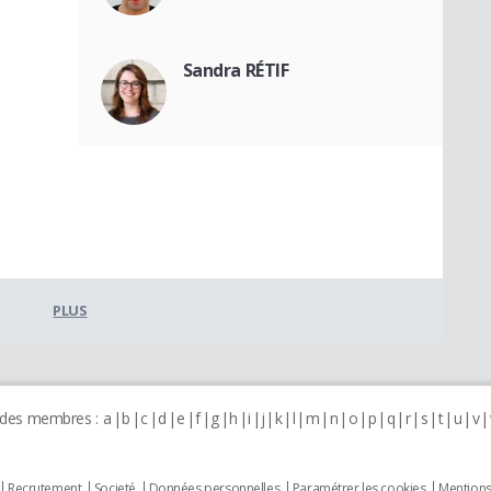
Sandra RÉTIF
PLUS
 des membres :
a
b
c
d
e
f
g
h
i
j
k
l
m
n
o
p
q
r
s
t
u
v
Recrutement
Societé
Données personnelles
Paramétrer les cookies
Mentions