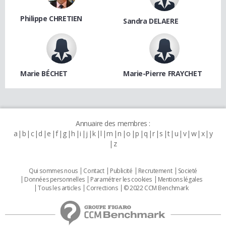
Philippe CHRETIEN
Sandra DELAERE
Marie BÉCHET
Marie-Pierre FRAYCHET
Annuaire des membres :
a
b
c
d
e
f
g
h
i
j
k
l
m
n
o
p
q
r
s
t
u
v
w
x
y
z
Qui sommes nous
Contact
Publicité
Recrutement
Societé
Données personnelles
Paramétrer les cookies
Mentions légales
Tous les articles
Corrections
© 2022 CCM Benchmark